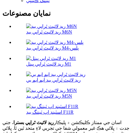
ٽيننگ ڪينپي
نمايان مصنوعات
ريڊ لائيٽ ٿراپي بيڊ M6N
ريڊ لائيٽ ٿراپي بيڊ M4-پلس
ريڊ لائيٽ ٿراپي پينل M1
ريڊ لائيٽ ٿراپي بيڊ ايم ايم بي
ريڊ لائيٽ ٿراپي بيڊ M5N
اسٽينڊ اپ ٽيننگ بيڊ F11R
اسان جي ممتاز ڪليڪشن ۾ ڀليڪار
ريڊ لائيٽ ٿراپي بسترا
، جتي
جدت ۽ ڀلائي هڪ غير معمولي شفا جي تجربي لاءِ متحد ٿين ٿا. ڀلائي