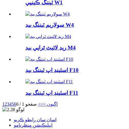
ٽيننگ ڪينپي W1
سولاريم ٽيننگ بيڊ W4
ريڊ لائيٽ ٿراپي بيڊ M4
اسٽينڊ اپ ٽيننگ بيڊ F10
اسٽينڊ اپ ٽيننگ بيڊ F11
اڳيون >
>>
صفحو 1 / 6
6
5
4
3
2
1
اسان سان رابطو ڪريو
ايپليڪيشن منظرنامو