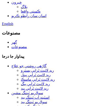
خبرون
بلاگ
ڪمپني واقعا
اسان سان رابطو ڪريو
English
مصنوعات
گھر
مصنوعات
پيداوار جا درجا
ڳاڙهي روشني جو علاج
ريڊ لائيٽ ٿراپي بسترو
ريڊ لائيٽ ٿراپي پينل
ريڊ لائيٽ ٿراپي ماسڪ
ريڊ لائيٽ ٿراپي بيگ
ريڊ لائيٽ ٿراپي پيڊ
سولاريم ٽيننگ مشين
اسٽينڊ اپ ٽيننگ بيڊ
سولاريم ٽيننگ بيڊ