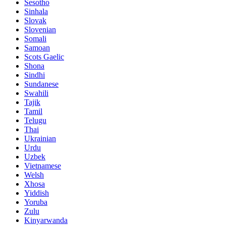
Sesotho
Sinhala
Slovak
Slovenian
Somali
Samoan
Scots Gaelic
Shona
Sindhi
Sundanese
Swahili
Tajik
Tamil
Telugu
Thai
Ukrainian
Urdu
Uzbek
Vietnamese
Welsh
Xhosa
Yiddish
Yoruba
Zulu
Kinyarwanda