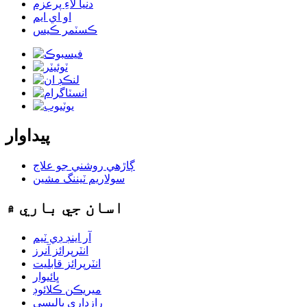
دنيا لاءِ پرعزم
او اي ايم
ڪسٽمر ڪيس
پيداوار
ڳاڙهي روشني جو علاج
سولاريم ٽيننگ مشين
اسان جي باري ۾
آر اينڊ ڊي ٽيم
انٽرپرائز آنرز
انٽرپرائز قابليت
ڀائيوار
ميريڪن ڪلائوڊ
رازداري پاليسي