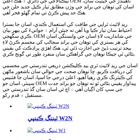
ٽيڪنالاجي جي دائري ۾ هڪ اعليٰ OEM ٺاهيندڙ جي حيثيت سان،
اسان کي توهان جي برانڊ جي وژن مطابق تيار ڪيل جديد حلن جي
هڪ حد پيش ڪرڻ تي تمام گهڻو فخر آهي.
ريڊ لائيٽ ٿراپي جي طاقت کي استعمال ڪندي، اسان جا بسترا
احتياط سان تيار ڪيا ويا آهن ته جيئن آرام ۽ جوانيءَ کي ٻيهر بيان
ڪري سگهجي. OEM جي شانداريت لاءِ اسان جي وابستگي اسان
کي هر بستري کي توهان جي برانڊ سڃاڻپ کي مجسم ڪرڻ لاءِ
بيحد ترتيب ڏيڻ جي اجازت ڏئي ٿي، هڪ اهڙي پراڊڪٽ کي يقيني
بڻائي ٿي جيڪا توهان جي گراهڪن سان منفرد طور تي گونج ڪري.
اسان جي ريڊ لائيٽ ٿري بيڊ ڪليڪشن ذريعي تندرستي جي مجسمي
کي دريافت ڪريو. ڇا توهان صحت جي حوالي سان باشعور ماڻهن
کي ڪيٽرنگ ڪري رهيا آهيو، اعليٰ درجي جا اسپا، اسان جا فٽنيس
سينٽر، اسان جو OEM پيداوار يقيني بڻائي ٿو ته توهان جو برانڊ جدت
جي سڀ کان اڳيان آهي ۽ اڄ ئي اسان سان گڏ تندرستي جي
مستقبل ۾ قدم رکو.
ٽيننگ ڪينپي W2N