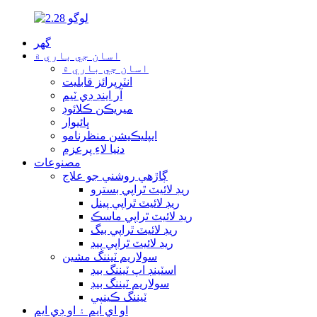
گھر
اسان جي باري ۾
اسان جي باري ۾
انٽرپرائز قابليت
آر اينڊ ڊي ٽيم
ميريڪن ڪلائوڊ
ڀائيوار
ايپليڪيشن منظرنامو
دنيا لاءِ پرعزم
مصنوعات
ڳاڙهي روشني جو علاج
ريڊ لائيٽ ٿراپي بسترو
ريڊ لائيٽ ٿراپي پينل
ريڊ لائيٽ ٿراپي ماسڪ
ريڊ لائيٽ ٿراپي بيگ
ريڊ لائيٽ ٿراپي پيڊ
سولاريم ٽيننگ مشين
اسٽينڊ اپ ٽيننگ بيڊ
سولاريم ٽيننگ بيڊ
ٽيننگ ڪينپي
او اي ايم ۽ او ڊي ايم