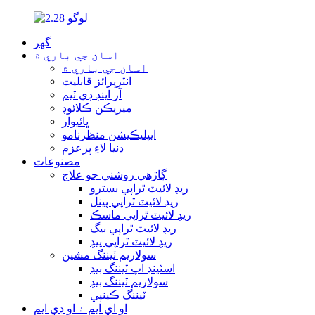
گھر
اسان جي باري ۾
اسان جي باري ۾
انٽرپرائز قابليت
آر اينڊ ڊي ٽيم
ميريڪن ڪلائوڊ
ڀائيوار
ايپليڪيشن منظرنامو
دنيا لاءِ پرعزم
مصنوعات
ڳاڙهي روشني جو علاج
ريڊ لائيٽ ٿراپي بسترو
ريڊ لائيٽ ٿراپي پينل
ريڊ لائيٽ ٿراپي ماسڪ
ريڊ لائيٽ ٿراپي بيگ
ريڊ لائيٽ ٿراپي پيڊ
سولاريم ٽيننگ مشين
اسٽينڊ اپ ٽيننگ بيڊ
سولاريم ٽيننگ بيڊ
ٽيننگ ڪينپي
او اي ايم ۽ او ڊي ايم