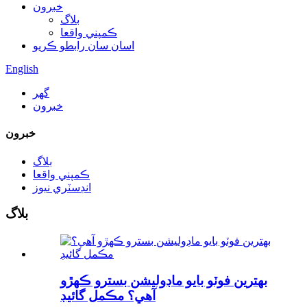
خبرون
بلاگ
ڪمپني واقعا
اسان سان رابطو ڪريو
English
گھر
خبرون
خبرون
بلاگ
ڪمپني واقعا
انڊسٽري نيوز
بلاگ
بهترين فوٽو بايو ماڊوليشن بسترو ڪهڙو
آهي؟ مڪمل گائيڊ