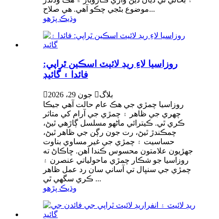
موضوع بڻجي چڪو آهي. هي صلاح...
وڌيڪ پڙهو
روزاسيا لاءِ ريڊ لائيٽ اسڪين ٿراپي:
فائدا ۽ گائيڊ
بلاگ

جون 29، 2026

روزاسيا چمڙي جي هڪ عام حالت آهي جيڪا
چهري جي ظاهر ۽ چمڙي جي آرام کي متاثر
ڪري ٿي. ڪيترائي ماڻهو مسلسل ڳاڙهي ٿيڻ،
چمڪندڙ ٿيڻ، رت جون رڳن جي ظاهر ٿيڻ،
حساسيت ۽ چمڙي جي غير مساوي بناوت
جهڙيون علامتون محسوس ڪندا آهن. ڇاڪاڻ ته
روزاسيا جو شڪار چمڙي ماحولياتي عنصرن ۽
چمڙي جي سنڀال تي آساني سان رد عمل ظاهر
ڪري سگهي ٿي ...
وڌيڪ پڙهو