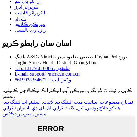
آر اينڊ ڊي ٽيم
انٽرپرائز آنرز
انٽرپرائز قابليت
ڀائيوار
ميريڪن ڪلائوڊ
رازداري پاليسي
اسان سان رابطو ڪريو
بلڊنگ A&D، Yimei صنعتي ضلعو، نمبر 8 Fuyuan 3rd روڊ،
Jinghu Street، Huadu District، Guangzhou
ٽيليفون: 0086-13631317958
E-mail: support@merican.com.cn
واٽس ايپ: +8619928364677
ڪاپي رائيٽ © گوانگزو ميريڪن آپٽو اليڪٽرانڪ ٽيڪنالاجي ڪمپني،
لميٽيڊ.
نمايان مصنوعات
,
سائيٽ ميپ
,
ٽيننگ بيڊ لائيٽ
,
اسٽينڊ اپ ٽيننگ بيڊ
,
هلڪو علاج پوڊس
,
ٽين
,
لائيٽ ٿراپي ايل اي ڊي
,
انفراريڊ ٿراپي
مشين
,
سڀ پراڊڪٽس