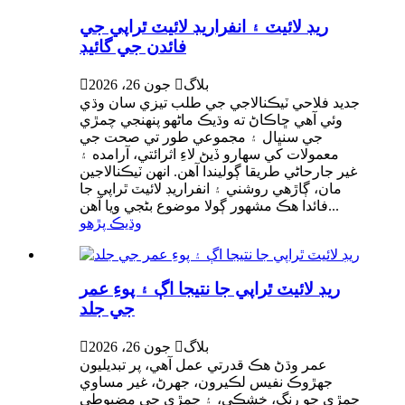
ريڊ لائيٽ ۽ انفراريڊ لائيٽ ٿراپي جي
فائدن جي گائيڊ
بلاگ

جون 26، 2026

جديد فلاحي ٽيڪنالاجي جي طلب تيزي سان وڌي
وئي آهي ڇاڪاڻ ته وڌيڪ ماڻهو پنهنجي چمڙي
جي سنڀال ۽ مجموعي طور تي صحت جي
معمولات کي سهارو ڏيڻ لاءِ اثرائتي، آرامده ۽
غير جارحاڻي طريقا ڳوليندا آهن. انهن ٽيڪنالاجين
مان، ڳاڙهي روشني ۽ انفراريڊ لائيٽ ٿراپي جا
فائدا هڪ مشهور ڳولا موضوع بڻجي ويا آهن...
وڌيڪ پڙهو
ريڊ لائيٽ ٿراپي جا نتيجا اڳ ۽ پوءِ عمر
جي جلد
بلاگ

جون 26، 2026

عمر وڌڻ هڪ قدرتي عمل آهي، پر تبديليون
جهڙوڪ نفيس لڪيرون، جھرڻ، غير مساوي
چمڙي جو رنگ، خشڪي، ۽ چمڙي جي مضبوطي