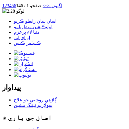
اڳيون >
>>
صفحو 1 / 146
6
5
4
3
2
1
اسان سان رابطو ڪريو
ايپليڪيشن منظرنامو
دنيا لاءِ پرعزم
او اي ايم
ڪسٽمر ڪيس
پيداوار
ڳاڙهي روشني جو علاج
سولاريم ٽيننگ مشين
اسان جي باري ۾