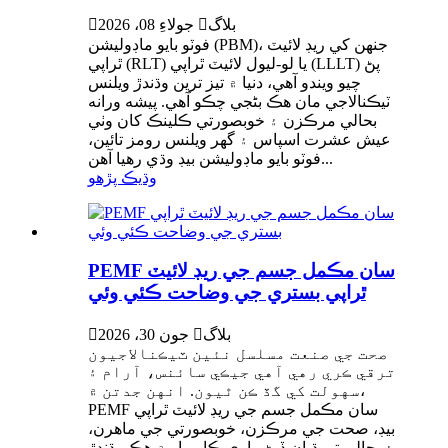
بلاگ

جولاءِ 08، 2026

فوٽو بايو ماڊوليشن (PBM)، جنهن کي ريڊ لائيٽ
ٿراپي (RLT) يا لو-ليول لائيٽ ٿراپي (LLLT) پڻ
چيو ويندو آهي، دنيا ۾ تيز ترين وڌندڙ ويلنس
ٽيڪنالاجي مان هڪ بڻجي چڪو آهي. پيشه ورانه
بحالي مرڪزن ۽ خوبصورتي ڪلينڪ کان وٺي
عيش عشرت اسپاس ۽ گهر ويلنس رومز تائين،
فوٽو بايو ماڊوليشن بيڊ وڌي رهيا آهن...
وڌيڪ پڙهو
PEMF سان مڪمل جسم جي ريڊ لائيٽ
ٿراپي بستري جي وضاحت ڪئي وئي
بلاگ

جون 30، 2026

صحت جي صنعت مسلسل نئين ٽيڪنالاجيون
ترقي ڪري رهي آهي جيڪي سائنس، آرام ۽
سهولت کي گڏ ڪن ٿيون. انهن جدتن ۾،
PEMF سان مڪمل جسم جي ريڊ لائيٽ ٿراپي
بيڊ، صحت جي مرڪزن، خوبصورتي جي ماهرن،
۽ بحالي تي ڌيان ڏيڻ واري ڪاروبار ۾ هڪ وڌندڙ