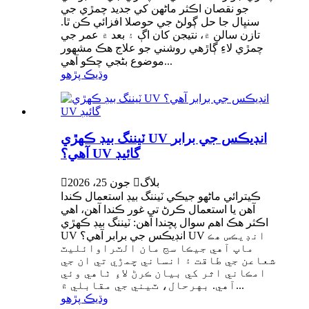
جو نقصان اڪثر ماڻهن کي جديد چمڙي جي
سنڀال جا حل ڳولڻ جي حوصلا افزائي ڪن ٿا.
تازن سالن ۾، نتيجن کان اڳ ۽ بعد ۾ عمر جي
چمڙي لاءِ ڳاڙهي روشني جو علاج هڪ مشهور
موضوع بڻجي چڪو آهي...
وڌيڪ پڙهو
ٽيننگ بيڊ ڪهڙي UV انڊيڪس جي برابر
آهي؟ UV گائيڊ
بلاگ

جون 25، 2026

ڪيترائي ماڻهو جيڪي ٽيننگ بيڊ استعمال ڪندا
آهن يا استعمال ڪرڻ تي غور ڪندا آهن، اهي
اڪثر هڪ اهم سوال پڇندا آهن: ٽيننگ بيڊ ڪهڙي
UV انڊيڪس جي برابر آهي؟ UV انڊيڪس هڪ
ماپ آهي جيڪا سج مان الٽراوائليٽ
شعاعن جي طاقت ۽ انساني چمڙي تي ان جي
امڪاني اثر کي بيان ڪرڻ لاءِ ٺاهي وئي
آهي. بهرحال، ٽيني جي مقابلي ۾...
وڌيڪ پڙهو