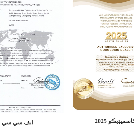
20 ڪاسميڊيڪو
ايف سي سي