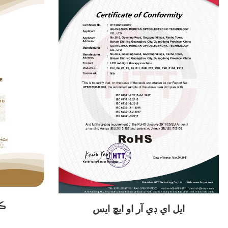
25
ايل اي ڊي آر او ايڇ ايس