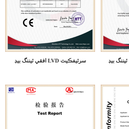
افقي ٽيننگ بيڊ LVD سرٽيفڪيٽ