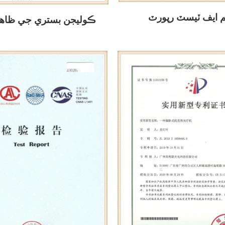
م ايف ٽيسٽ رپورٽ
ڪوليجن بستري جي ظاهر