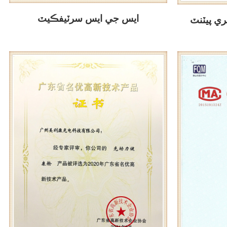
ايس جي ايس سرٽيفڪيٽ
ي پيٽنٽ