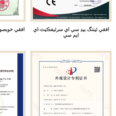
افقي ٽيننگ بيڊ سي اي سرٽيفڪيٽ-اي
افقي خوبصور
ايم سي