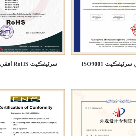
يار جي سرٽيفڪيٽ
افقي ٽيننگ بيڊ RoHS سرٽيفڪيٽ