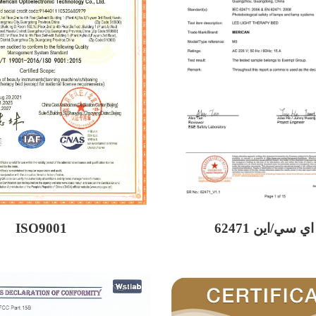
ISO9001
ي سي/اين 62471