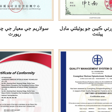
تي ڪيبن جو يوٽيلٽي ماڊل
سولاريم جي معيار جي 
پيٽنٽ
رپورٽ