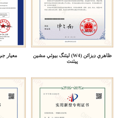
ليئنگ بيوٽي ​​مشين (W4) ظاهري ڊيزائن
ISO9001 مع
پيٽنٽ