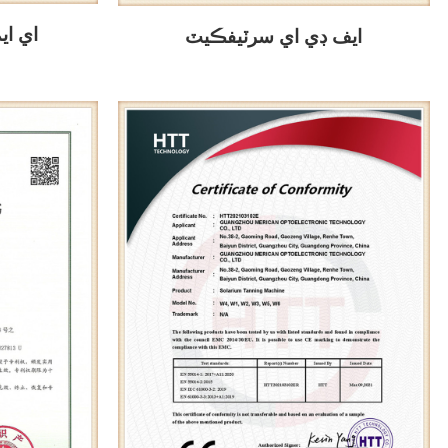
اي اي
ايف ڊي اي سرٽيفڪيٽ