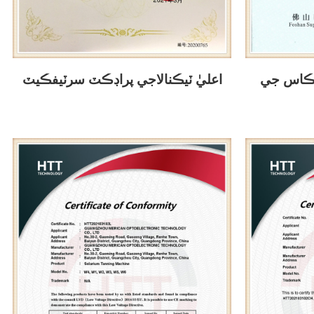
چڪاس جي
اعليٰ ٽيڪنالاجي پراڊڪٽ سرٽيفڪيٽ