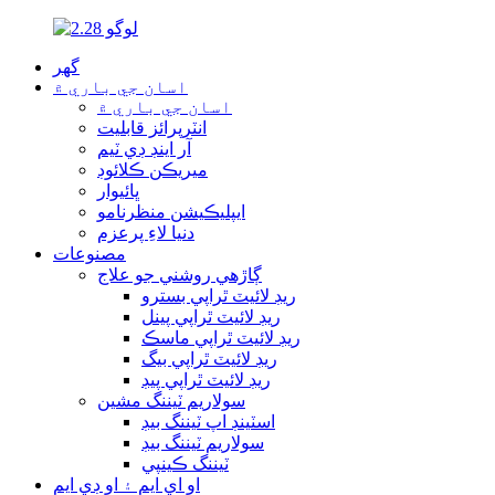
گھر
اسان جي باري ۾
اسان جي باري ۾
انٽرپرائز قابليت
آر اينڊ ڊي ٽيم
ميريڪن ڪلائوڊ
ڀائيوار
ايپليڪيشن منظرنامو
دنيا لاءِ پرعزم
مصنوعات
ڳاڙهي روشني جو علاج
ريڊ لائيٽ ٿراپي بسترو
ريڊ لائيٽ ٿراپي پينل
ريڊ لائيٽ ٿراپي ماسڪ
ريڊ لائيٽ ٿراپي بيگ
ريڊ لائيٽ ٿراپي پيڊ
سولاريم ٽيننگ مشين
اسٽينڊ اپ ٽيننگ بيڊ
سولاريم ٽيننگ بيڊ
ٽيننگ ڪينپي
او اي ايم ۽ او ڊي ايم