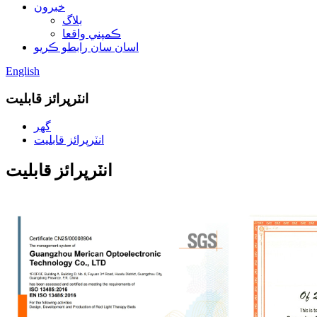
خبرون
بلاگ
ڪمپني واقعا
اسان سان رابطو ڪريو
English
انٽرپرائز قابليت
گھر
انٽرپرائز قابليت
انٽرپرائز قابليت